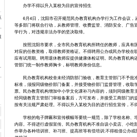
办学不得以升入某校为目的宣传招生
点
6月4日，沈阳市召开规范民办教育机构办学行为工作会议，
等多部门将联合行动，从教师管理、收费监管、消防安全、广告
更加公平更高质量的教育！
学行为，对违规非法办学的坚决取缔。
展
按照沈阳市要求，全市民办教育机构所聘任的教师，应具有国
对应的任教资格，取得教师资格证。不得聘用公办或民办学校在
应有试用期。聘用退休教师应提供健康体检证明。民办教育机构
管部门统一制作教师胸卡，标明教师身份信息。
场现状、竞争格局及发展前景分析 机构规模或将持续扩张
寒假期间疫情防控工作
民办教育机构校舍未经消防部门验收，教育主管部门不予批准
标准，须报同级物价部门备案，并接受物价部门监督管理，收取
票。民办教育机构增加中小学文化课补习内容的，须到同级教育
经同级教育主管部门审核备案后，方可发布，并接受工商部门的
按有关法规严肃处理。不得以升入某校为目的进行招生宣传，不
学校的电子牌匾和宣传横幅等要统一规范，除了学校名称、培
内容。不得进行虚假宣传。民办教育机构不准自设小卖店、小吃
作举办各种培训班、补习班、提高班等有偿培训;不得租借公办或