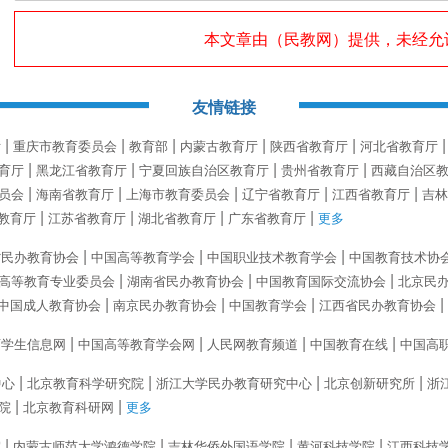
本文章由（
民教网
）提供，未经允
友情链接
厅
重庆市教育委员会
教育部
内蒙古教育厅
陕西省教育厅
河北省教育厅
育厅
黑龙江省教育厅
宁夏回族自治区教育厅
贵州省教育厅
西藏自治区
员会
海南省教育厅
上海市教育委员会
辽宁省教育厅
江西省教育厅
吉林
教育厅
江苏省教育厅
湖北省教育厅
广东省教育厅
更多
省民办教育协会
中国高等教育学会
中国职业技术教育学会
中国教育技术协
高等教育专业委员会
湖南省民办教育协会
中国教育国际交流协会
北京民
中国成人教育协会
南京民办教育协会
中国教育学会
江西省民办教育协会
育学生信息网
中国高等教育学会网
人民网教育频道
中国教育在线
中国高
中心
北京教育科学研究院
浙江大学民办教育研究中心
北京创新研究所
浙
院
北京教育科研网
更多
院
内蒙古师范大学鸿德学院
吉林华侨外国语学院
黄河科技学院
江西科技