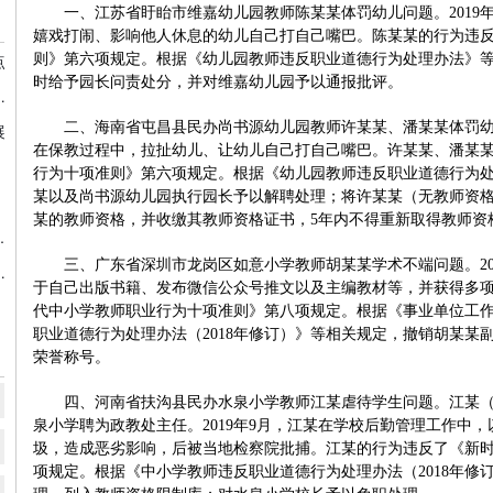
一、江苏省盱眙市维嘉幼儿园教师陈某某体罚幼儿问题。2019年
嬉戏打闹、影响他人休息的幼儿自己打自己嘴巴。陈某某的行为违
点
则》第六项规定。根据《幼儿园教师违反职业道德行为处理办法》
时给予园长问责处分，并对维嘉幼儿园予以通报批评。
更加公平更高质量的教育！
二、海南省屯昌县民办尚书源幼儿园教师许某某、潘某某体罚幼儿问
展
在保教过程中，拉扯幼儿、让幼儿自己打自己嘴巴。许某某、潘某
行为十项准则》第六项规定。根据《幼儿园教师违反职业道德行为
某以及尚书源幼儿园执行园长予以解聘处理；将许某某（无教师资
某的教师资格，并收缴其教师资格证书，5年内不得重新取得教师资
场现状、竞争格局及发展前景分析 机构规模或将持续扩张
三、广东省深圳市龙岗区如意小学教师胡某某学术不端问题。20
寒假期间疫情防控工作
于自己出版书籍、发布微信公众号推文以及主编教材等，并获得多
代中小学教师职业行为十项准则》第八项规定。根据《事业单位工
职业道德行为处理办法（2018年修订）》等相关规定，撤销胡某某
荣誉称号。
四、河南省扶沟县民办水泉小学教师江某虐待学生问题。江某（
泉小学聘为政教处主任。2019年9月，江某在学校后勤管理工作中
圾，造成恶劣影响，后被当地检察院批捕。江某的行为违反了《新
项规定。根据《中小学教师违反职业道德行为处理办法（2018年修