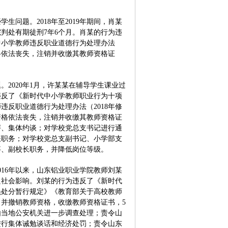
题。2018年至2019年期间，肖某
判处有期徒刑7年6个月。肖某的行为违
中小学教师违反职业道德行为处理办法
格依法丧失，注销并收缴其教师资格证
020年1月，许某某在辅导学生课业过
违反了《新时代中小学教师职业行为十项
反职业道德行为处理办法（2018年修
资格依法丧失，注销并收缴其教师资格证
评、集体约谈；对学校党总支书记进行通
表职务；对学校党总支副书记、小学部支
事、副校长职务，并降低岗位等级。
16年以来，山东铝业职业学院教师刘某
良社会影响。刘某的行为违反了《新时代
员处分暂行规定》《教育部关于高校教师
并撤销教师资格，收缴教师资格证书，5
由当地公安机关进一步调查处理；责令山
进行集体诫勉谈话和经济处罚；责令山东