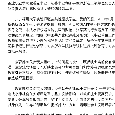
铝业职业学院党委副书记、纪委书记和涉事教师所在二级单位负责
位负责人进行诫勉谈话，并扣罚绩效工资。
八、福州大学实验师张某某性骚扰学生、受贿问题。2019年6月
断骚扰该女学生，并通过微博、微信、今日校园APP等不同方式性
职务之便，非法收取仪器采购供应商财物。张某某的行为违反了《
项和第九项规定。根据《中国共产党纪律处分条例》《事业单位工
教师师德失范行为处理的指导意见》等相关规定，给予张某某开除
党委书记进行诫勉谈话，对其所在学院执行院长进行批评教育，对
或批评教育。
教育部有关负责人指出，上述问题的发生，既反映出当前仍有极
漠、法纪观念淡薄，也反映出部分地方教育部门和学校在师德师风
教育引导不深入、监督管理不到位、违规惩处不坚决，以致养痈遗
象造成严重损害。
教育部有关负责人强调，今年是全面建成小康社会和“十三五”规
建成小康社会任务艰巨繁重，叠加疫情影响，对教师提出更高要求
使命，锤炼教育报国之志，坚守为党育人、为国育才初心，自觉坚
以身作则，引导和帮助学生把握好人生方向，培养社会主义建设者