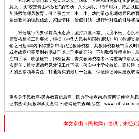
各地教育部门和学校要以对党、国家、人民和历史极端负责的态
意义，以“咬定青山不放松”的韧劲，久久为功、绵绵用力，持之以
加强师德师风教育，健全覆盖大、中、小、幼的常态化师德师风教
聚焦教师的理想信念、家国情怀、价值引领，进行针对性的引导和
对违规行为要保持高压态势，坚持力度不减、尺度不松、态度不
师资格相关工作要求，根据《中华人民共和国教师法》和《教师资
销之日起5年内不得重新申请认定教师资格，其教师资格证书应及时
或者故意犯罪受到有期徒刑以上刑事处罚的，不能取得教师资格，
注销手续，收缴证书，归档备案，丧失教师资格者不得重新申请认
实责任，推动师德师风建设工作下沉，落实中小学校校长、高校院
人的直接领导责任，打通落实的最后一公里，保证师德师风建设取
更多关于民教网-民办教育信息网，民办学校查询,教育网证件查询,民
证书查询,民教网学历查询,民教网证书查询,尽在：www.cnhsi.com.c
本文章由（
民教网
）提供，未经允