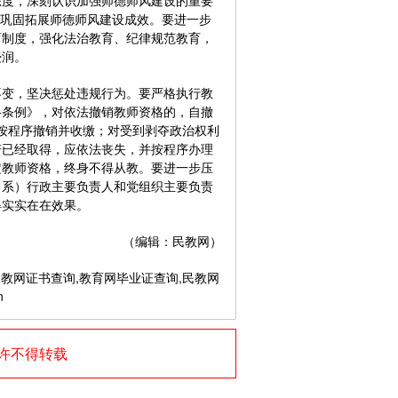
度，深刻认识加强师德师风建设的重要
恒巩固拓展师德师风建设成效。要进一步
育制度，强化法治教育、纪律规范教育，
浸润。
变，坚决惩处违规行为。要严格执行教
格条例》，对依法撤销教师资格的，自撤
按程序撤销并收缴；对受到剥夺政治权利
若已经取得，应依法丧失，并按程序办理
定教师资格，终身不得从教。要进一步压
（系）行政主要负责人和党组织主要负责
得实实在在效果。
（编辑：民教网）
教网证书查询,教育网毕业证查询,民教网
n
许不得转载