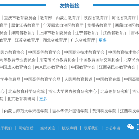
友情链接
厅
重庆市教育委员会
教育部
内蒙古教育厅
陕西省教育厅
河北省教育厅
育厅
黑龙江省教育厅
宁夏回族自治区教育厅
贵州省教育厅
西藏自治区
员会
海南省教育厅
上海市教育委员会
辽宁省教育厅
江西省教育厅
吉林
教育厅
江苏省教育厅
湖北省教育厅
广东省教育厅
更多
省民办教育协会
中国高等教育学会
中国职业技术教育学会
中国教育技术协
高等教育专业委员会
湖南省民办教育协会
中国教育国际交流协会
北京民
中国成人教育协会
南京民办教育协会
中国教育学会
江西省民办教育协会
育学生信息网
中国高等教育学会网
人民网教育频道
中国教育在线
中国高
中心
北京教育科学研究院
浙江大学民办教育研究中心
北京创新研究所
浙
院
北京教育科研网
更多
院
内蒙古师范大学鸿德学院
吉林华侨外国语学院
黄河科技学院
江西科技
关于我们
网站资质
媒体关注
版权声明
联系我们
办公申请