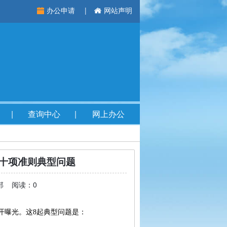
办公申请
网站声明
查询中心
网上办公
十项准则典型问题
育部 阅读：0
曝光。这8起典型问题是：