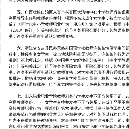
理，列入教师资格限制库；对水泉小学校长予以免职处理。
五、广西壮族自治区来宾市兴宾区大湾镇中心小学教师肖某猥亵学生问
利用教导主任和教师身份便利，猥亵多名未成年女学生，被当地法院
反了《新时代中小学教师职业行为十项准则》第七项规定。根据《
（2018年修订）》等相关规定，给予肖某开除公职处分，其教师资
书，终身不得重新申请认定教师资格。
六、浙江省安吉县民办天略外国语学校教师许某某性侵学生问题。2
程中，性侵多名女学生，被当地法院判处无期徒刑。许某某的行为
准则》第七项规定。根据《中国共产党纪律处分条例》《中小学教师违
订）》等相关规定，给予许某某开除党籍、开除公职处分，其教师
书，终身不得重新申请认定教师资格；对学校领导班子进行通报批
报批评，撤销其党内职务，免去其学校董事会董事、校长、法人代
部书记进行通报批评，给予其党内警告处分，免去其学校董事会董
七、山东铝业职业学院教师刘某与学生发生不正当关系问题。20
利用教师身份，与一女学生交往并发生不正当关系，造成了严重不
高校教师职业行为十项准则》第六项规定。根据《事业单位工作人
师德失范行为处理的指导意见》等相关规定，对刘某予以解聘处理，
年内不得重新取得教师资格，对事件中可能存在的违法犯罪问题，
东铝业职业学院党委做出深刻检查，对山东铝业职业学院领导班子