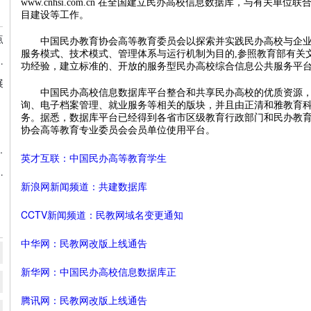
www.cnhsi.com.cn 在全国建立民办高校信息数据库，与有关
目建设等工作。
点
中国民办教育协会高等教育委员会以探索并实践民办高校与企业
服务模式、技术模式、管理体系与运行机制为目的,参照教育部有关
更加公平更高质量的教育！
功经验，建立标准的、开放的服务型民办高校综合信息公共服务平
展
中国民办高校信息数据库平台整合和共享民办高校的优质资源，
询、电子档案管理、就业服务等相关的版块，并且由正清和雅教育
务。据悉，数据库平台已经得到各省市区级教育行政部门和民办教
协会高等教育专业委员会会员单位使用平台。
场现状、竞争格局及发展前景分析 机构规模或将持续扩张
英才互联：中国民办高等教育学生
寒假期间疫情防控工作
新浪网新闻频道：共建数据库
CCTV新闻频道：民教网域名变更通知
中华网：民教网改版上线通告
新华网：中国民办高校信息数据库正
腾讯网：民教网改版上线通告