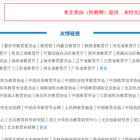
本文章由（
民教网
）提供，未经允
友情链接
厅
重庆市教育委员会
教育部
内蒙古教育厅
陕西省教育厅
河北省教育厅
育厅
黑龙江省教育厅
宁夏回族自治区教育厅
贵州省教育厅
西藏自治区
员会
海南省教育厅
上海市教育委员会
辽宁省教育厅
江西省教育厅
吉林
教育厅
江苏省教育厅
湖北省教育厅
广东省教育厅
更多
省民办教育协会
中国高等教育学会
中国职业技术教育学会
中国教育技术协
高等教育专业委员会
湖南省民办教育协会
中国教育国际交流协会
北京民
中国成人教育协会
南京民办教育协会
中国教育学会
江西省民办教育协会
育学生信息网
中国高等教育学会网
人民网教育频道
中国教育在线
中国高
中心
北京教育科学研究院
浙江大学民办教育研究中心
北京创新研究所
浙
院
北京教育科研网
更多
院
内蒙古师范大学鸿德学院
吉林华侨外国语学院
黄河科技学院
江西科技